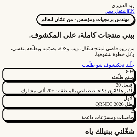
زيد الدويري
EN
اشتغل معي
مهندس برمجيات ومؤسس · من عمّان للعالم
ببني منتجات كاملة،
على المكشوف.
من ريبو فاضي لمنتج شغّال: ويب وiOS، بصمّمه وبطلّعه بنفسي،
وكل خطوة بتشوفها.
خلّينا نحكي
شوف شو طلّعت
+80
منتج طلّعته
أفضل 20
بأكبر هاكاثون ذكاء اصطناعي بالمنطقة · +20 ألف مشارك
الأول
بطل QRNEC 2026
4
حاضنات ومسرّعات داعمة
شغّلني
ببنيلك ياه