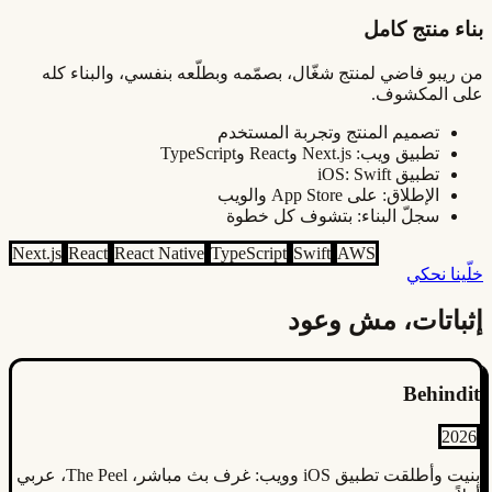
بناء منتج كامل
من ريبو فاضي لمنتج شغّال، بصمّمه وبطلّعه بنفسي، والبناء كله
على المكشوف.
تصميم المنتج وتجربة المستخدم
تطبيق ويب: Next.js وReact وTypeScript
تطبيق iOS: Swift
الإطلاق: على App Store والويب
سجلّ البناء: بتشوف كل خطوة
Next.js
React
React Native
TypeScript
Swift
AWS
خلّينا نحكي
إثباتات
، مش وعود
Behindit
2026
بنيت وأطلقت تطبيق iOS وويب: غرف بث مباشر، The Peel، عربي